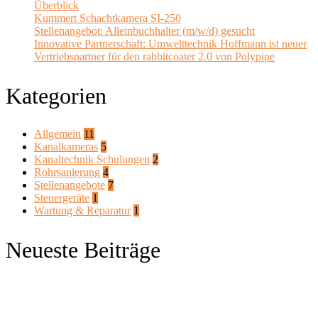
Überblick
Kummert Schachtkamera SI-250
Stellenangebot: Alleinbuchhalter (m/w/d) gesucht
Innovative Partnerschaft: Umwelttechnik Hoffmann ist neuer
Vertriebspartner für den rabbitcoater 2.0 von Polypipe
Kategorien
Allgemein
11
Kanalkameras
5
Kanaltechnik Schulungen
2
Rohrsanierung
4
Stellenangebote
7
Steuergeräte
1
Wartung & Reparatur
1
Neueste Beiträge