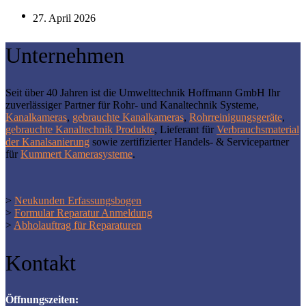
27. April 2026
Unternehmen
Seit über 40 Jahren ist die Umwelttechnik Hoffmann GmbH Ihr
zuverlässiger Partner für Rohr- und Kanaltechnik Systeme,
Kanalkameras
,
gebrauchte Kanalkameras
,
Rohrreinigungsgeräte
,
gebrauchte Kanaltechnik Produkte
, Lieferant für
Verbrauchsmaterial
der Kanalsanierung
sowie zertifizierter Handels- & Servicepartner
für
Kummert Kamerasysteme
.
>
Neukunden Erfassungsbogen
>
Formular Reparatur Anmeldung
>
Abholauftrag für Reparaturen
Kontakt
Öffnungszeiten: