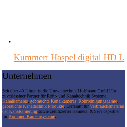
Kummert Haspel digital HD L
Unternehmen
Seit über 40 Jahren ist die Umwelttechnik Hoffmann GmbH Ihr
zuverlässiger Partner für Rohr- und Kanaltechnik Systeme,
Kanalkameras
,
gebrauchte Kanalkameras
,
Rohrreinigungsgeräte
,
gebrauchte Kanaltechnik Produkte
, Lieferant für
Verbrauchsmaterial
der Kanalsanierung
sowie zertifizierter Handels- & Servicepartner
für
Kummert Kamerasysteme
.