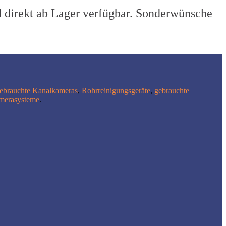
d direkt ab Lager verfügbar. Sonderwünsche
ebrauchte Kanalkameras
,
Rohrreinigungsgeräte
,
gebrauchte
erasysteme
.