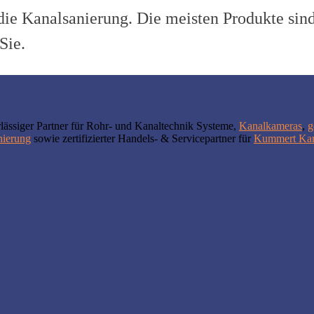
ie Kanalsanierung. Die meisten Produkte sin
Sie.
lässiger Partner für Rohr- und Kanaltechnik Systeme,
Kanalkameras
,
g
nierung
sowie zertifizierter Handels- & Servicepartner für
Kummert Kam