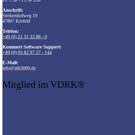
Anschrift:
Sterkenhofweg 19
47807 Krefeld
Telefon:
+49 (0) 21 51 33 88 - 0
Kummert Software Support:
+49 (0) 93 82 97 27 - 144
E-Mail:
info@uth3000.de
Mitglied im VDRK®