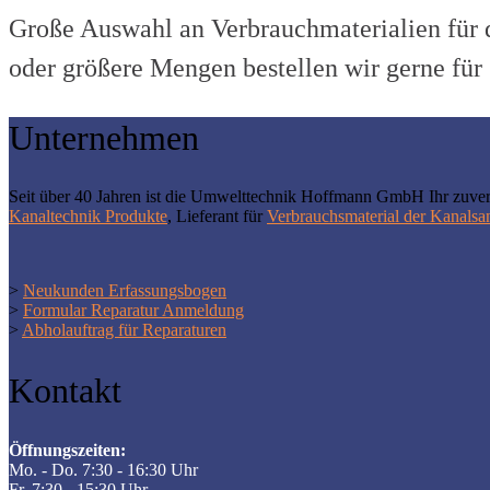
Große Auswahl an Verbrauchmaterialien für d
oder größere Mengen bestellen wir gerne für 
Unternehmen
Seit über 40 Jahren ist die Umwelttechnik Hoffmann GmbH Ihr zuver
Kanaltechnik Produkte
, Lieferant für
Verbrauchsmaterial der Kanalsa
>
Neukunden Erfassungsbogen
>
Formular Reparatur Anmeldung
>
Abholauftrag für Reparaturen
Kontakt
Öffnungszeiten:
Mo. - Do. 7:30 - 16:30 Uhr
Fr. 7:30 - 15:30 Uhr